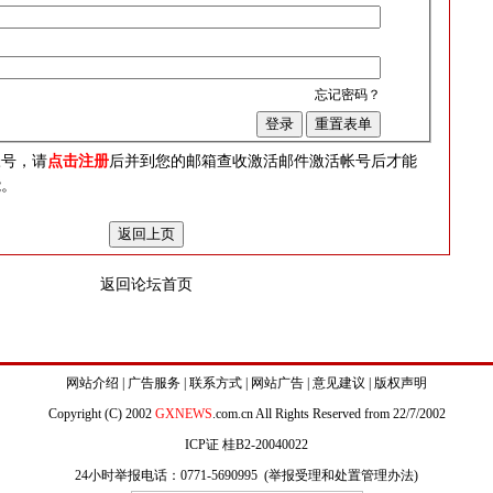
忘记密码？
？
帐号，请
点击注册
后并到您的邮箱查收激活邮件激活帐号后才能
能。
返回论坛首页
网站介绍
|
广告服务
|
联系方式
|
网站广告
|
意见建议
|
版权声明
Copyright (C) 2002
GXNEWS
.com.cn All Rights Reserved from 22/7/2002
ICP证 桂B2-20040022
24小时举报电话：0771-5690995 (
举报受理和处置管理办法
)