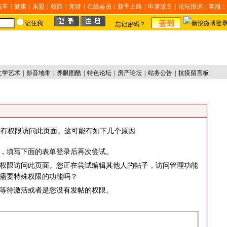
汽车
|
健康
|
东盟
|
校园
|
竞猜
|
在线会员
|
新手上路
|
申请版主
|
论坛投诉
|
客服：
记住我
忘记密码？
文学艺术
|
影音地带
|
养眼图酷
|
特色论坛
|
房产论坛
|
站务公告
|
抗疫留言板
有权限访问此页面。这可能有如下几个原因:
，填写下面的表单登录后再次尝试。
权限访问此页面。您正在尝试编辑其他人的帖子，访问管理功能
需要特殊权限的功能吗？
等待激活或者是您没有发帖的权限。