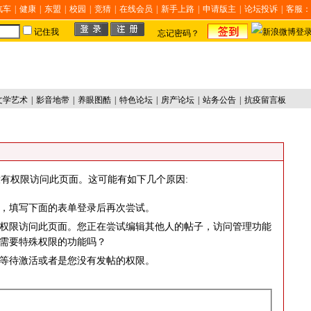
汽车
|
健康
|
东盟
|
校园
|
竞猜
|
在线会员
|
新手上路
|
申请版主
|
论坛投诉
|
客服：
记住我
忘记密码？
文学艺术
|
影音地带
|
养眼图酷
|
特色论坛
|
房产论坛
|
站务公告
|
抗疫留言板
有权限访问此页面。这可能有如下几个原因:
，填写下面的表单登录后再次尝试。
权限访问此页面。您正在尝试编辑其他人的帖子，访问管理功能
需要特殊权限的功能吗？
等待激活或者是您没有发帖的权限。