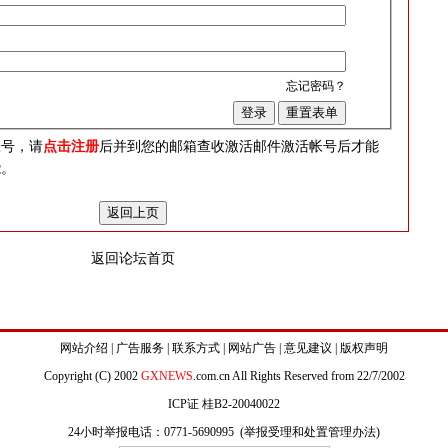
忘记密码？
？
帐号，请
点击注册
后并到您的邮箱查收激活邮件激活帐号后才能
能。
返回论坛首页
网站介绍
|
广告服务
|
联系方式
|
网站广告
|
意见建议
|
版权声明
Copyright (C) 2002
GXNEWS
.com.cn All Rights Reserved from 22/7/2002
ICP证 桂B2-20040022
24小时举报电话：0771-5690995 (
举报受理和处置管理办法
)