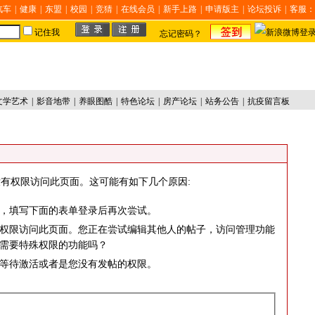
汽车
|
健康
|
东盟
|
校园
|
竞猜
|
在线会员
|
新手上路
|
申请版主
|
论坛投诉
|
客服：
记住我
忘记密码？
文学艺术
|
影音地带
|
养眼图酷
|
特色论坛
|
房产论坛
|
站务公告
|
抗疫留言板
有权限访问此页面。这可能有如下几个原因:
，填写下面的表单登录后再次尝试。
权限访问此页面。您正在尝试编辑其他人的帖子，访问管理功能
需要特殊权限的功能吗？
等待激活或者是您没有发帖的权限。