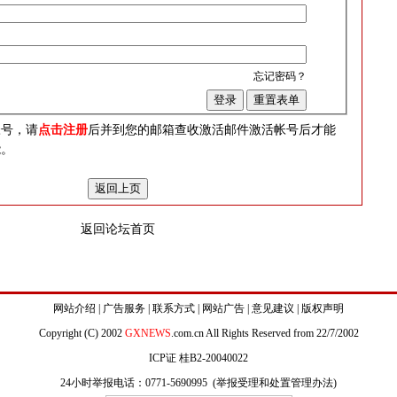
忘记密码？
？
帐号，请
点击注册
后并到您的邮箱查收激活邮件激活帐号后才能
能。
返回论坛首页
网站介绍
|
广告服务
|
联系方式
|
网站广告
|
意见建议
|
版权声明
Copyright (C) 2002
GXNEWS
.com.cn All Rights Reserved from 22/7/2002
ICP证 桂B2-20040022
24小时举报电话：0771-5690995 (
举报受理和处置管理办法
)