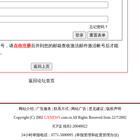
忘记密码？
？
帐号，请
点击注册
后并到您的邮箱查收激活邮件激活帐号后才能
能。
返回论坛首页
网站介绍
|
广告服务
|
联系方式
|
网站广告
|
意见建议
|
版权声明
Copyright (C) 2002
GXNEWS
.com.cn All Rights Reserved from 22/7/2002
ICP证 桂B2-20040022
24小时举报电话：0771-5690995 (
举报受理和处置管理办法
)