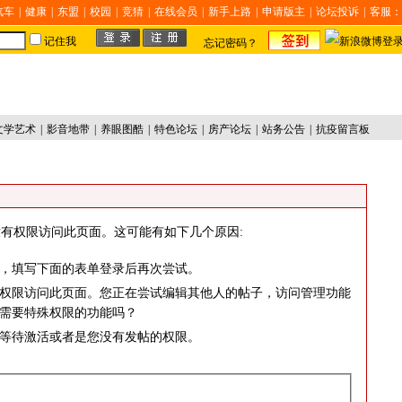
汽车
|
健康
|
东盟
|
校园
|
竞猜
|
在线会员
|
新手上路
|
申请版主
|
论坛投诉
|
客服：
记住我
忘记密码？
文学艺术
|
影音地带
|
养眼图酷
|
特色论坛
|
房产论坛
|
站务公告
|
抗疫留言板
有权限访问此页面。这可能有如下几个原因:
，填写下面的表单登录后再次尝试。
权限访问此页面。您正在尝试编辑其他人的帖子，访问管理功能
需要特殊权限的功能吗？
等待激活或者是您没有发帖的权限。