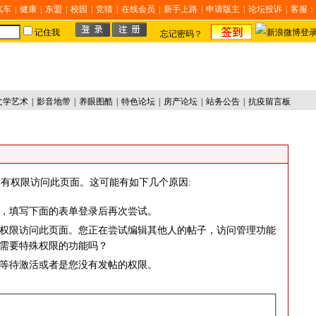
汽车
|
健康
|
东盟
|
校园
|
竞猜
|
在线会员
|
新手上路
|
申请版主
|
论坛投诉
|
客服：
记住我
忘记密码？
文学艺术
|
影音地带
|
养眼图酷
|
特色论坛
|
房产论坛
|
站务公告
|
抗疫留言板
有权限访问此页面。这可能有如下几个原因:
，填写下面的表单登录后再次尝试。
权限访问此页面。您正在尝试编辑其他人的帖子，访问管理功能
需要特殊权限的功能吗？
等待激活或者是您没有发帖的权限。