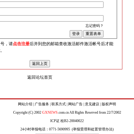
忘记密码？
？
帐号，请
点击注册
后并到您的邮箱查收激活邮件激活帐号后才能
能。
返回论坛首页
网站介绍
|
广告服务
|
联系方式
|
网站广告
|
意见建议
|
版权声明
Copyright (C) 2002
GXNEWS
.com.cn All Rights Reserved from 22/7/2002
ICP证 桂B2-20040022
24小时举报电话：0771-5690995 (
举报受理和处置管理办法
)