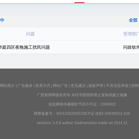
中
全部
问题
受理部
华庭四区夜晚施工扰民问题
问政钦
网站简介
|
广告服务
|
联系方式
|
网站广告
|
意见建议
|
版权声明
|
不良信息举报
|
招聘
广西新闻网版权所有 未经书面授权禁止复制或建立镜像
信息网络传播视听节目许可证：2008302
网警备案号：4501030200015ICP证 桂B2-20040022-104
versions: 1.0.0 author: badmanzhou made on 2014.11