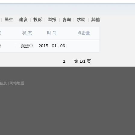
|
民生
|
建议
|
投诉
|
举报
|
咨询
|
求助
|
其他
门
状 态
时 间
点击量
州
|
跟进中
2015 . 01 . 06
|
1
第 1/1 页
信息
|
网站地图