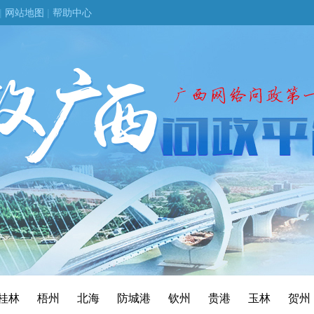
|
网站地图
|
帮助中心
桂林
梧州
北海
防城港
钦州
贵港
玉林
贺州